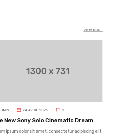
VIEW MORE
ADMIN
24 AVRIL 2025
0
ADMIN
e New Sony Solo Cinematic Dream
Best Audi
em ipsum dolor sit amet, consectetur adipiscing elit.
Lorem ipsum do