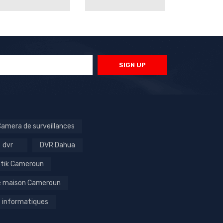
SIGN UP
amera de surveillances
dvr
DVR Dahua
otik Cameroun
é maison Cameroun
 informatiques