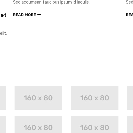
Sed accumsan faucibus ipsum id iaculis.
Sed
let
READ MORE
RE
lit.