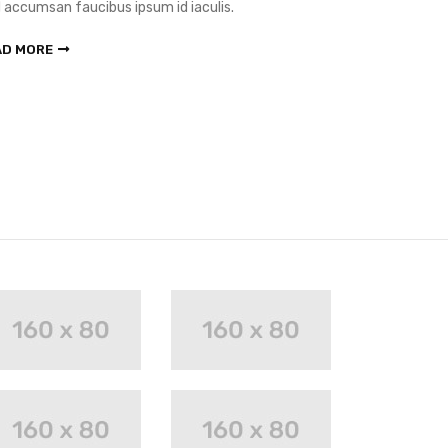
 accumsan faucibus ipsum id iaculis.
Sed accumsan f
AD MORE
READ MORE