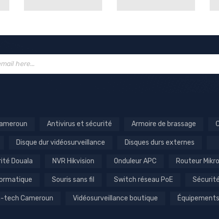
 Cameroun
Antivirus et sécurité
Armoire de brassage
C
Disque dur vidéosurveillance
Disques durs externes
rité Douala
NVR Hikvision
Onduleur APC
Routeur Mikr
formatique
Souris sans fil
Switch réseau PoE
Sécurit
gh-tech Cameroun
Vidéosurveillance boutique
Équipements