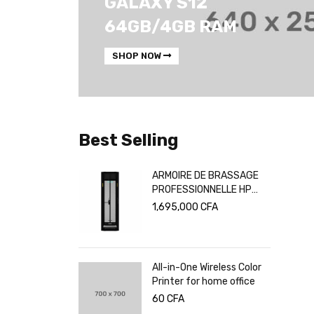
GALAXY S12
64GB/4GB RAM
SHOP NOW
Best Selling
E DE BRASSAGE
Routeur Wi-Fi TP-Link
SIONNELLE HP
840N 300 Mbps
EC PANNEAU
000
CFA
20,000
CFA
AUX
ne Wireless Color
Panda Portable Washing
for home office
Machine, 10lbs Capacity
(2)