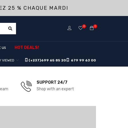
EZ 25 % CHAQUE MARDI
0
0
 us
HOT DEALS!
Y VIEWED
(+237)
699 65 85 20
679 99 63 00
SUPPORT 24/7
 team
Shop with an expert