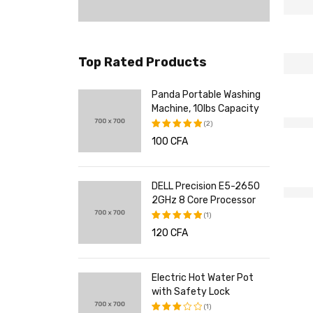
Top Rated Products
ortable Washing
ASUS VivoBook 17.3"
, 10lbs Capacity
Backlight Premium
Laptop
(2)
(1)
599
CFA
–
899
CFA
.00
Note
3.00
sur
5
ecision E5-2650
Polk Audio 100 Watt
Core Processor
Home Theater Speakers
(1)
(1)
120
CFA
.00
Note
2.00
sur
5
c Hot Water Pot
Onduleur Lightwave
fety Lock
750VA - Meilleur prix
(1)
32,000
CFA