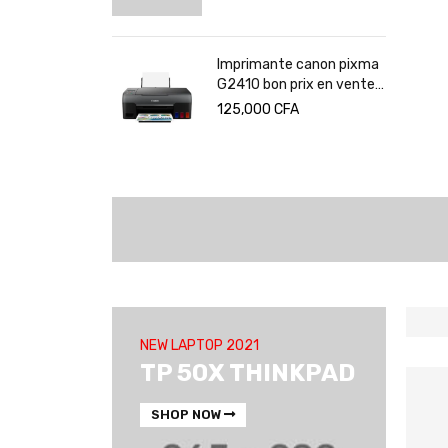
100
CFA
Note
5.00
sur 5
nte canon pixma
Switch TP-Link 5 ports
on prix en vente
Gigabit
eroun
0
CFA
15,000
CFA
NEW LAPTOP 2021
TP 50X THINKPAD
SHOP NOW