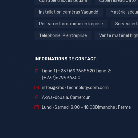
Contrôle d’accès Douala
Câble réseau Cat6
Installation caméras Yaoundé
Matériel sécu
Réseau informatique entreprise
Serveur in
Téléphonie IP entreprise
Vente matériel hi
INFORMATIONS DE CONTACT.
Ligne 1 (+237)699658520 Ligne 2:
(+237)679996300
infos@kmc-technology.com.com
Akwa-douala, Cameroun
Lundi-Samedi 8:00 – 18:00Dimanche : Fermé