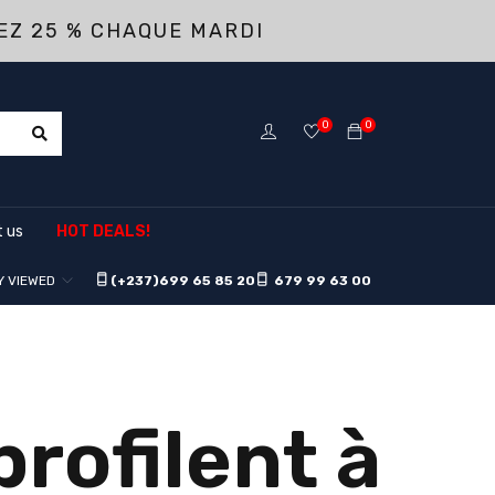
EZ 25 % CHAQUE MARDI
0
0
 us
HOT DEALS!
Y VIEWED
(+237)
699 65 85 20
679 99 63 00
rofilent à