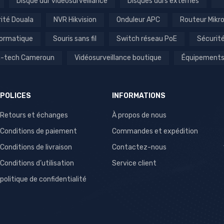
Disque dur vidéosurveillance
Disques durs externes
rité Douala
NVR Hikvision
Onduleur APC
Routeur Mikr
formatique
Souris sans fil
Switch réseau PoE
Sécurit
gh-tech Cameroun
Vidéosurveillance boutique
Équipements
POLICES
INFORMATIONS
Retours et échanges
À propos de nous
Conditions de paiement
Commandes et expédition
Conditions de livraison
Contactez-nous
Conditions d’utilisation
Service client
politique de confidentialité