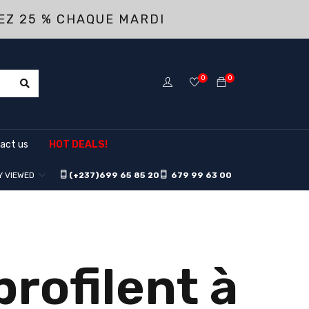
EZ 25 % CHAQUE MARDI
0
0
act us
HOT DEALS!
Y VIEWED
(+237)
699 65 85 20
679 99 63 00
rofilent à