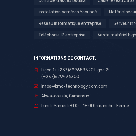
Contrôle d’accès Douala
Câble réseau Cat6
Installation caméras Yaoundé
Matériel sécu
Réseau informatique entreprise
Serveur in
Téléphonie IP entreprise
Vente matériel hi
INFORMATIONS DE CONTACT.
Ligne 1 (+237)699658520 Ligne 2:
(+237)679996300
infos@kmc-technology.com.com
Akwa-douala, Cameroun
Lundi-Samedi 8:00 – 18:00Dimanche : Fermé