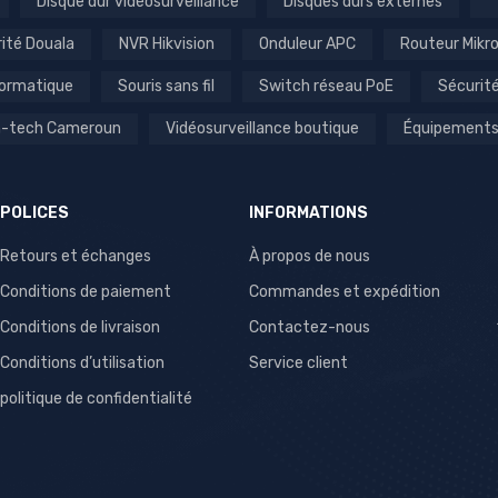
Disque dur vidéosurveillance
Disques durs externes
rité Douala
NVR Hikvision
Onduleur APC
Routeur Mikr
formatique
Souris sans fil
Switch réseau PoE
Sécurit
gh-tech Cameroun
Vidéosurveillance boutique
Équipements
POLICES
INFORMATIONS
Retours et échanges
À propos de nous
Conditions de paiement
Commandes et expédition
Conditions de livraison
Contactez-nous
Conditions d’utilisation
Service client
politique de confidentialité